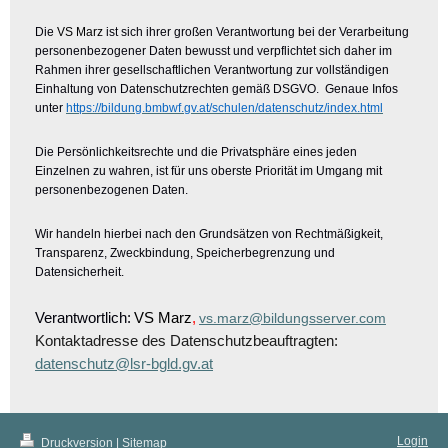
Die
VS Marz
ist sich ihrer großen Verantwortung bei der Verarbeitung
personenbezogener Daten bewusst und verpflichtet sich daher
im
Rahmen ihrer gesellschaftlichen Verantwortung zur vollständigen
Einhaltung von Datenschutzrechten gemäß DSGVO. Genaue Infos
unter
https://bildung.bmbwf.gv.at/schulen/datenschutz/index.html
Die Persönlichkeitsrechte und die Privatsphäre eines jeden
Einzelnen zu wahren, ist für uns oberste Priorität im Umgang mit
personenbezogenen Daten.
Wir handeln hierbei nach den Grundsätzen von Rechtmäßigkeit,
Transparenz, Zweckbindung, Speicherbegrenzung und
Datensicherheit.
Verantwortlich:
VS Marz
,
vs.marz@bildungsserver.com
Kontaktadresse des Datenschutzbeauftragten:
datenschutz@lsr-bgld.gv.at
Login
Druckversion
|
Sitemap