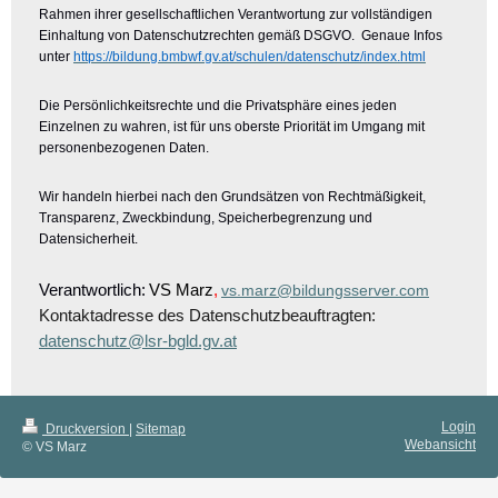
Rahmen ihrer gesellschaftlichen Verantwortung zur vollständigen
Einhaltung von Datenschutzrechten gemäß DSGVO. Genaue Infos
unter
https://bildung.bmbwf.gv.at/schulen/datenschutz/index.html
Die Persönlichkeitsrechte und die Privatsphäre eines jeden
Einzelnen zu wahren, ist für uns oberste Priorität im Umgang mit
personenbezogenen Daten.
Wir handeln hierbei nach den Grundsätzen von Rechtmäßigkeit,
Transparenz, Zweckbindung, Speicherbegrenzung und
Datensicherheit.
Verantwortlich:
VS Marz
,
vs.marz@bildungsserver.com
Kontaktadresse des Datenschutzbeauftragten:
datenschutz@lsr-bgld.gv.at
Login
Druckversion
|
Sitemap
Webansicht
© VS Marz